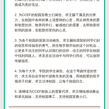
面成为美好见证。
为CCEF的校园宣教士们祷告。求主赐下属灵的分辨
力，在校园中各样的事上清楚神的心意，用从神而来的爱
和智慧扶持、牧养同学们，敏感他们的需要，去帮助那些
软弱的肢体，安慰那些受伤的心灵。
为各个校园的迎新活动祷告。求主赐给团契的同学们好
的创意和传福音的勇气，抓住每学期开始的这个好机会，
让更多不信主的同学认识我们的信仰，信主的同学在校园
中找到同路人。求圣灵在活动中与同学们同在，可以放胆
传扬福音。
为每个大学、学院的学生祷告。在这个弯曲悖逆的世
代，求主亲自在学校中拯救失丧的灵魂，用祂慈爱的双手
领浪子归家。求主洁净校园，让每个校园归主。
请继续为CCEF财政上的需要代求。求主继续感动教会
和弟兄姐妹，支持校园事工，支持校园宣教士们。