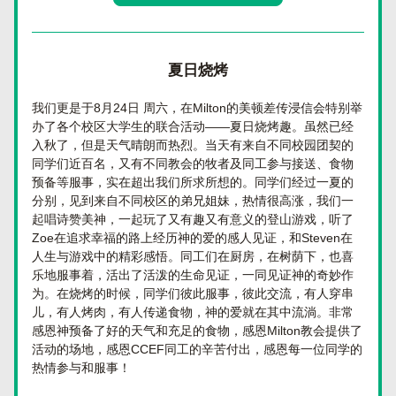
夏日烧烤
我们更是于8月24日 周六，在Milton的美顿差传浸信会特别举
办了各个校区大学生的联合活动——夏日烧烤趣。虽然已经
入秋了，但是天气晴朗而热烈。当天有来自不同校园团契的
同学们近百名，又有不同教会的牧者及同工参与接送、食物
预备等服事，实在超出我们所求所想的。同学们经过一夏的
分别，见到来自不同校区的弟兄姐妹，热情很高涨，我们一
起唱诗赞美神，一起玩了又有趣又有意义的登山游戏，听了
Zoe在追求幸福的路上经历神的爱的感人见证，和Steven在
人生与游戏中的精彩感悟。同工们在厨房，在树荫下，也喜
乐地服事着，活出了活泼的生命见证，一同见证神的奇妙作
为。在烧烤的时候，同学们彼此服事，彼此交流，有人穿串
儿，有人烤肉，有人传递食物，神的爱就在其中流淌。非常
感恩神预备了好的天气和充足的食物，感恩Milton教会提供了
活动的场地，感恩CCEF同工的辛苦付出，感恩每一位同学的
热情参与和服事！