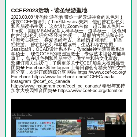
CCEF2023活动 - 读圣经游聖地
2023.03.09 读圣经 游圣地 带你一起云游神奇的以色列！ 
这次CCEF邀请到了Tim和Jessica夫妇，他们曾在以色列
和希腊读书生活， 这次透过Zoom带你一起云游以色列～ 
Tim叔，美国MBAＭ家拿大神学硕士，道学硕士， 以色列
的古代以色列研究/圣经考古硕士， 希腊的古希腊和东地
中海考古硕士。 喜爱圣经考古、圣经历史和地理，和圣
经旅游。 曾在以色列和希腊读书，生活和考古挖掘。 
Jessica姐，OCAD设计系本科，Tyndale神学院宣教系道
学硕士， 现任CCEF的校园宣教士，专做艺术福音与辅导
事工， 曾在以色列和希腊生活，做学生和跨文化宣教。 
欢迎订阅关注我们，了解更多关于CCEF加拿大校园福音
团契❤️ Facebook和Instagram上每日都会有精美的经文插
画分享，欢迎订阅追踪分享 网站 https://www.ccef-oc.org/ 
Facebook https://www.facebook.com/CCEFCanada 
Instagram @ccef_oc_canada 
https://www.instagram.com/ccef_oc_canada/ 奉献与支持
加拿大校园福音团契❤️ https://www.ccef-oc.org/donation