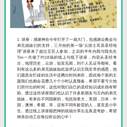
讲座：感谢神在今年打开了一扇大门，也感谢众教会与
弟兄姐妹们的支持，三月份的第一场“云游土耳其圣经地
理”讲座来了超过五百人参加，之后的半年内我与我先生
Tim一共做了约18场的线上与线下讲座，内容从圣经考
古，地理历史，云游，短宣见闻，到个人见证等都有。看
到有这么多的弟兄姐妹如此追求认识主我非常的感恩，他
们愿意在忙碌的生活中还腾出时间来听，因此每个新的主
题我们也都会花费几十个小时认真预备，希望不要亏欠他
们所付出的时间，这也对我们自己的圣经知识成长很有帮
助。透过这些讲座我们也认识了许多新朋友与主内的弟兄
姐妹，有来自不同国家的，包括加拿大，美国，日本，中
国，澳洲，希腊…等，还有不同年龄层的人，甚至是小学
生。透过线上讲座能把神的祝福分享出去真是奇妙，希望
神亲自动工在每位听众的心中！