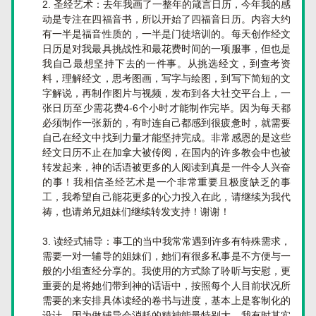
圣经艺术：去年我画了一整年的箴言日历，今年我的感
动是专注在四福音书，所以开始了四福音日历。内容大约
有一半是福音性质的，一半是门徒培训的。每天创作经文
日历是对我最具挑战性和最花费时间的一项服事，但也是
我自己最想坚持下去的一件事。从挑选经文，到查考资
料，理解经文，思考图画，写字与绘图，到写下简短的文
字解说，再制作图片与视频，发布到各大社交平台上，一
张日历至少需花费4-6个小时才能制作完毕。因为每天都
必须制作一张新的，有时连自己都感到很疲惫时，就需要
自己在经文中找到力量才能坚持完成。非常感恩的是这些
经文日历不止在加拿大被传阅，在国内的许多教会中也被
转发起来，神的话语被更多的人阅读到真是一件令人兴奋
的事！我相信圣经艺术是一个非常重要且极度缺乏的事
工，我希望自己能花更多的心力投入在此，请继续为我代
祷，也请弟兄姐妹们继续转发支持！谢谢！
读经式辅导：事工的当中我常常遇到许多有特殊需求，
需要一对一辅导的姐妹们，她们有很多私事是不方便与一
般的小组查经分享的。我使用的方式除了聆听与安慰，更
重要的是将她们带到神的话语中，按照每个人目前状况所
需要的来安排具体读经的卷书与进度，基本上是客制化的
设计。因为做辅导会消耗的精神能量特别大，我有时其实