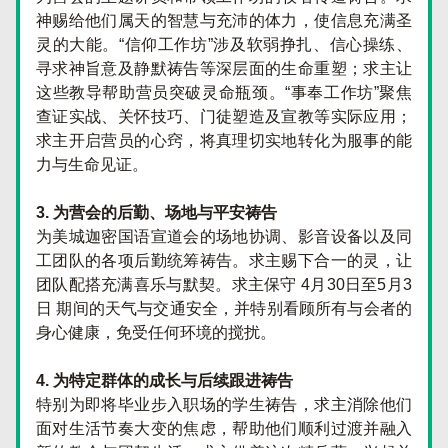
神赐给他们属天的智慧与充沛的体力，使信息充满圣
灵的大能。“信仰工作坊”涉及软弱挣扎、信心操练、
寻求神旨意及静默祷告等深层面的生命重塑；求主让
这些教导帮助营员突破灵命瓶颈。“事奉工作坊”聚焦
查证实战、关怀技巧、门徒塑造及宣教等实际应用；
求主开启营员的心窍，将真理切实地转化为服事的能
力与生命见证。
3. 为营会的后勤、场地与平安祷告
为美城迦密国语宣道会的场地协调、影音设备以及同
工团队的各项后勤统筹祷告。求主赐下合一的灵，让
团队配搭充满喜乐与默契。求主保守 4月30日至5月3
日 期间的天气与交通安全，并特别看顾所有与会者的
身心健康，免受任何环境的搅扰。
4. 为特定群体的成长与后续跟进祷告
特别为即将毕业步入职场的学生祷告，求主消除他们
面对生活节奏大变的焦虑，帮助他们顺利过渡并融入