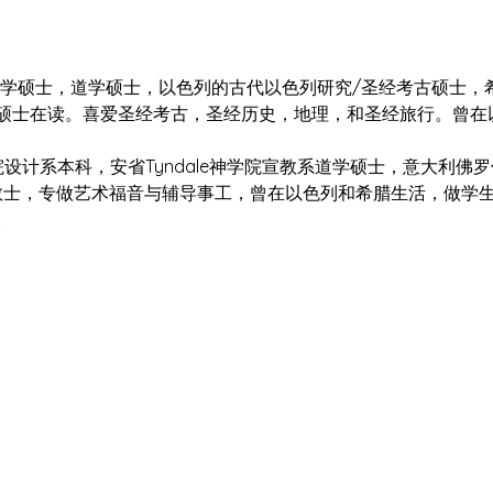
加拿大神学硕士，道学硕士，以色列的古代以色列研究/圣经考古硕士
硕士在读。喜爱圣经考古，圣经历史，地理，和圣经旅行。曾在
省美院设计系本科，安省Tyndale神学院宣教系道学硕士，意大利
宣教士，专做艺术福音与辅导事工，曾在以色列和希腊生活，做学
。