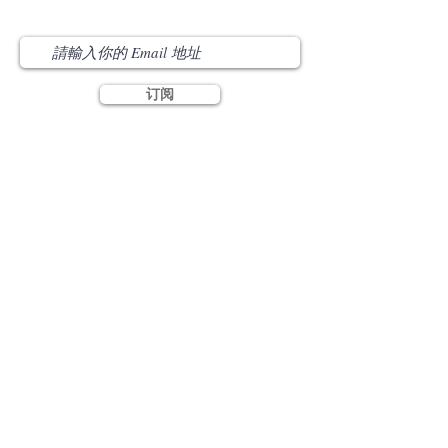
​订阅我们 Subscribe Us
订阅
​联络我们 Contact Us
Email:
info@ccef-oc.org
Office Address：201 Tempo Ave, North York,
ON M2H 2R9
Mailing Address: # 718, 5863 Leslie St
Toronto, ON M2H 1J8
Tel/Fax: (416)-496-8623
网站连结 Links
我们的使命