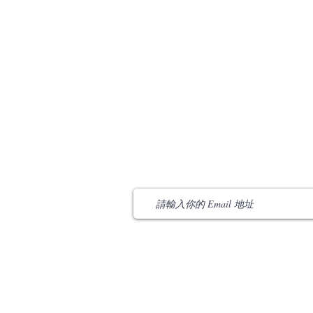
​订阅我们 Subscribe Us
​联络我们 Contact Us
Email:
info@ccef-oc.org