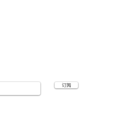
订阅
网站连结 Links
我们的使命